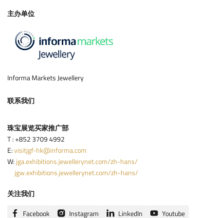
主办单位
Informa Markets Jewellery
联系我们
珠宝展览买家推广部
T : +852 3709 4992
E:
visitjgf-hk@informa.com
W:
jga.exhibitions.jewellerynet.com/zh-hans/
jgw.exhibitions.jewellerynet.com/zh-hans/
关注我们
Facebook
Instagram
LinkedIn
Youtube